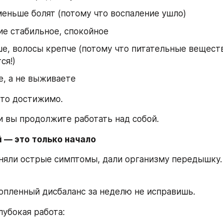
еньше болят (потому что воспаление ушло)
е стабильное, спокойное
е, волосы крепче (потому что питательные веществ
ся!)
, а не выживаете
Это достижимо.
и вы продолжите работать над собой.
 — это только начало
сняли острые симптомы, дали организму передышку. 
опленный дисбаланс за неделю не исправишь.
лубокая работа: