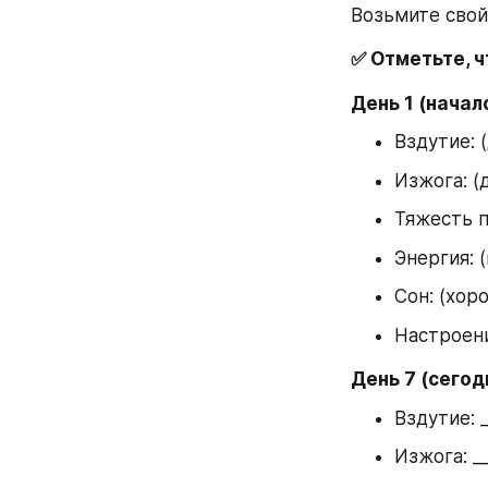
Возьмите свой
✅ Отметьте, ч
День 1 (начало
Вздутие: 
Изжога: (
Тяжесть п
Энергия: 
Сон: (хор
Настроени
День 7 (сегод
Вздутие: _
Изжога: __