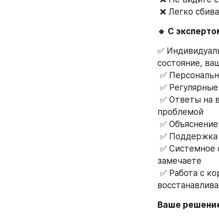
 ❌ Легко сбив
🔹 С эксперт
✅ Индивидуаль
состояние, ва
 ✅ Персональн
 ✅ Регулярны
 ✅ Ответы на вопросы в любой момент — вы не остаётесь один на один с 
проблемой
 ✅ Объяснени
 ✅ Поддержка
 ✅ Системное отслеживание прогресса — я вижу изменения, которые вы сами не 
замечаете
 ✅ Работа с корнем проблемы — мы не просто убираем симптомы, мы 
восстанавлива
Ваше решение