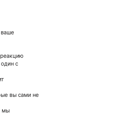
ваше 
 реакцию
ит