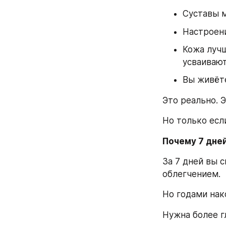
Суставы м
Настроени
Кожа лучш
усваивают
Вы живёте
Это реально. 
Но только есл
Почему 7 дней
За 7 дней вы 
облегчением.
Но годами нак
Нужна более г