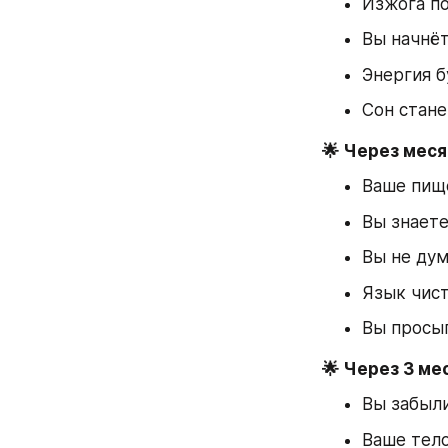
Изжога по
Вы начнёт
Энергия б
Сон стане
🌟 Через меся
Ваше пищ
Вы знаете
Вы не дум
Язык чист
Вы просып
🌟 Через 3 ме
Вы забыли
Ваше тел