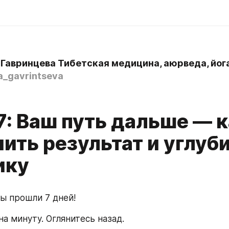
 Гавринцева Тибетская медицина, аюрведа, йог
a_gavrintseva
7: Ваш путь дальше — 
ить результат и углуб
ику
ы прошли 7 дней!
а минуту. Оглянитесь назад.